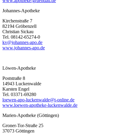
www.apotheke-gruendau.de
Johannes-Apotheke
Kirchenstraße 7
82194 Gröbenzell
Christian Sickau
Tel. 08142-65274-0
kv@johannes-apo.de
www.johannes-apo.de
Löwen-Apotheke
Poststraße 8
14943 Luckenwalde
Karsten Engel
Tel. 03371-69280
loewen-apo-luckenwalde@t-online.de
www.loewen-apotheke-luckenwalde.de
Marien-Apotheke (Göttingen)
Groner-Tor-Straße 25
37073 Göttingen