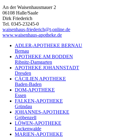
An der Waisenhausmauer 2
06108 Halle/Saale
Dirk Friederich
Tel. 0345-23245-0
waisenhaus-friederich@t-online.de
www.waisenhaus-apotheke.de
ADLER-APOTHEKE BERNAU
Bernau
APOTHEKE AM BODDEN
Ribnitz-Damgarten
APOTHEKE JOHANNSTADT
Dresden
CÄCILIEN APOTHEKE
Baden-Baden
DOM-APOTHEKE
Essen
FALKEN-APOTHEKE
Gründau
JOHANNES-APOTHEKE
Gröbenzell
LÖWEN-APOTHEKE
Luckenwalde
MARIEN-APOTHEKE