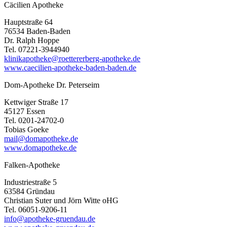
Cäcilien Apotheke
Hauptstraße 64
76534 Baden-Baden
Dr. Ralph Hoppe
Tel. 07221-3944940
klinikapotheke@roettererberg-apotheke.de
www.caecilien-apotheke-baden-baden.de
Dom-Apotheke Dr. Peterseim
Kettwiger Straße 17
45127 Essen
Tel. 0201-24702-0
Tobias Goeke
mail@domapotheke.de
www.domapotheke.de
Falken-Apotheke
Industriestraße 5
63584 Gründau
Christian Suter und Jörn Witte oHG
Tel. 06051-9206-11
info@apotheke-gruendau.de