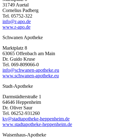
31749 Auetal
Cornelius Padberg
Tel. 05752-322
info@r-apo.de
www.r-apo.de
Schwanen Apotheke
Marktplatz 8
63065 Offenbach am Main
Dr. Guido Kruse
Tel. 069-809066-0
info@schwanen-apotheke.eu
www.schwanen-apotheke.eu
Stadt-Apotheke
Darmstädterstraße 1
64646 Heppenheim
Dr. Oliver Saur
Tel. 06252-931260
kv@stadtapotheke-heppenheim.de
www.stadtapotheke-heppenheim.de
Waisenhaus-Apotheke