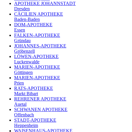
APOTHEKE JOHANNSTADT
Dresden
CÄCILIEN APOTHEKE
Baden-Baden
DOM-APOTHEKE
Essen
FALKEN-APOTHEKE
Gründau
JOHANNES-APOTHEKE
Gröbenzell
LÖWEN-APOTHEKE
Luckenwalde
MARIEN-APOTHEKE
Göttingen
MARIEN-APOTHEKE
Prien
RATS-APOTHEKE
Markt Bibart
REHRENER APOTHEKE
Auetal
SCHWANEN APOTHEKE
Offenbach
STADT-APOTHEKE
Heppenheim
WAISENHAUS-APOTHEKE