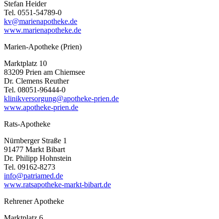
Stefan Heider
Tel. 0551-54789-0
kv@marienapotheke.de
www.marienapotheke.de
Marien-Apotheke (Prien)
Marktplatz 10
83209 Prien am Chiemsee
Dr. Clemens Reuther
Tel. 08051-96444-0
klinikversorgung@apotheke-prien.de
www.apotheke-prien.de
Rats-Apotheke
Nürnberger Straße 1
91477 Markt Bibart
Dr. Philipp Hohnstein
Tel. 09162-8273
info@patriamed.de
www.ratsapotheke-markt-bibart.de
Rehrener Apotheke
Marktplatz 6