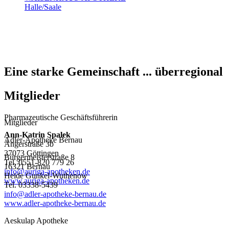
Halle/Saale
Eine starke Gemeinschaft ... überregional
Mitglieder
Pharmazeutische Geschäftsführerin
Mitglieder
Ann-Katrin Spalek
Adler-Apotheke Bernau
Angerstraße 3b
37073 Göttingen
Bürgermeisterstraße 8
Tel. 0551-820 779 26
16321 Bernau
info@auriga-apotheken.de
Heide Gunkel-Wuthenow
www.auriga-apotheken.de
Tel. 03338-5439
info@adler-apotheke-bernau.de
www.adler-apotheke-bernau.de
Aeskulap Apotheke